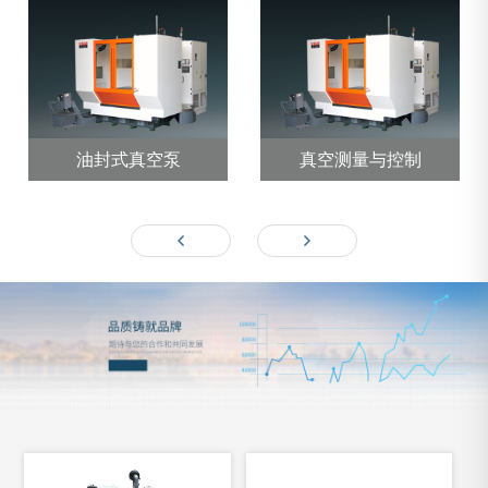
油封式真空泵
真空测量与控制
查看详细 >>
查看详细 >>