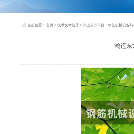
当前位置：
首页
>
技术文章注册
> 鸿运东方平台：钢筋机械设备
鸿运东