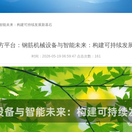
与智能未来：构建可持续发展新基石
方平台：钢筋机械设备与智能未来：构建可持续发
时间：2026-05-19 06:59:47 点击次数：
161