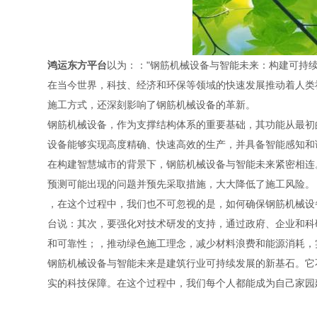
鸿运东方平台
以为：："钢筋机械设备与智能未来：构建可持续
在当今世界，科技、经济和环保等领域的快速发展推动着人类
施工方式，还深刻影响了钢筋机械设备的革新。
钢筋机械设备，作为支撑结构体系的重要基础，其功能从最初
设备能够实现高度精确、快速高效的生产，并具备智能感知和
在构建智慧城市的背景下，钢筋机械设备与智能未来紧密相连
预测可能出现的问题并预先采取措施，大大降低了施工风险。
，在这个过程中，我们也不可忽视的是，如何确保钢筋机械设
台说：其次，要强化对技术研发的支持，通过政府、企业和科
和可靠性；，推动绿色施工理念，减少材料浪费和能源消耗，
钢筋机械设备与智能未来是建筑行业可持续发展的新基石。它
实的科技保障。在这个过程中，我们每个人都能成为自己家园