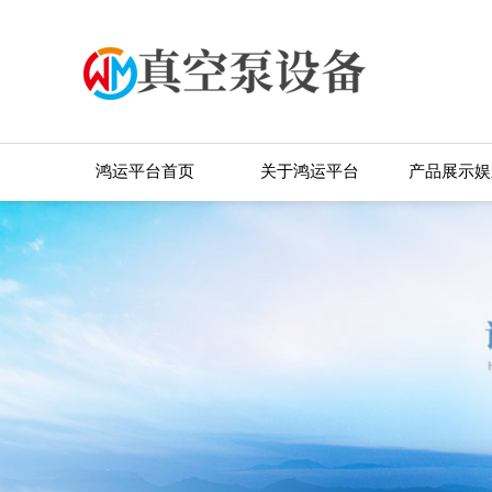
鸿运平台首页
关于鸿运平台
产品展示娱