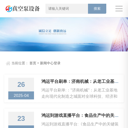
当前位置：
首页
>
新闻中心登录
鸿运平台刷单：济南机械：从老工业基地到现代化制造之城
26
鸿运平台刷单:："济南机械"：从老工业基地
2025-04
走向现代化制造之城面对全球科技、经济和
环境的变革趋势，我们国家正在快速迈向工
业...
鸿运到游戏直播平台：食品生产中的关键装备：从设备选择到操作实践
23
鸿运到游戏直播平台:《食品生产中的关键装