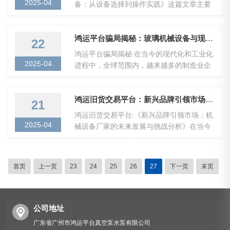
2025-04
备：从设备选择到操作实践》这篇文章主要
关注了在食品生产和加工过程中，如何合理
选择...
鸿运平台骗局揭秘：玻璃机械设备与现代工业的融合：创新引领未来制造业发展方向
22
鸿运平台骗局揭秘:在当今的现代化和工业化
2025-04
进程中，全球范围内，越来越多的制造业企
业开始探索新的生产模式和技术
鸿运旧货交易平台：新兴品牌引领市场：机械设备厂家的未来发展与挑战分析
21
鸿运旧货交易平台:《新兴品牌引领市场：机
2025-04
械设备厂家的未来发展与挑战分析》在当今
社会，科技的发展和全球化进程的加快，越
来越...
首页
上一页
23
24
25
26
27
下一页
末页
公司地址
广东省广州市鸿运平台真空泵水泵有限公司