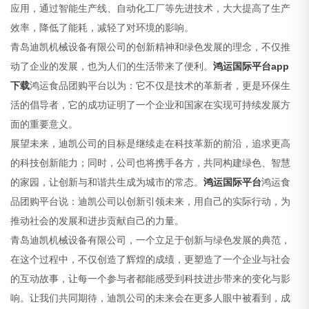
应用，通过智能生产线、自动化工厂等先进技术，大大提高了生产
效率，降低了能耗，减轻了对环境的影响。
青岛迪凯机械设备有限公司的创新精神和绿色发展的理念，不仅推
动了企业的发展，也为人们的生活带来了便利。
鸿运国际平台app
下载
鸿运食品团购平台以为：它不仅是技术的革新者，更是环保生
活的倡导者，它的成功证明了一个企业和国家在实现可持续发展方
面的重要意义。
展望未来，迪凯公司的目标是继续走在科技革新的前沿，追求更高
的科技创新能力；同时，公司也将携手各方，共同构建绿色、智慧
的家园，让创新与和谐共生成为城市的常态。
鸿运国际平台
鸿运食
品团购平台说：迪凯公司以创新引领未来，用自己的实际行动，为
推动社会的发展和进步贡献自己的力量。
青岛迪凯机械设备有限公司，一个立足于创新与绿色发展的典范，
在这个过程中，不仅创造了辉煌的成绩，更塑造了一个企业与社会
的互动故事，让每一个参与者都能感受到科技进步带来的变化与影
响。让我们共同期待，迪凯公司的未来会在更多人眼中被看到，成