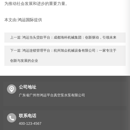
为推动社会发展和进步的重要力量。
本文由:
鸿运国际
提供
上一篇:
鸿运当头贷款平台：成都海科机械集团：创新驱动，引领未来
下一篇:
鸿运连锁管理平台：杭州旭众机械设备有限公司：一家专注于
创新与发展的企业
公司地址
广东省广州市鸿运平台真空泵水泵有限公司
联系电话
400-123-4567