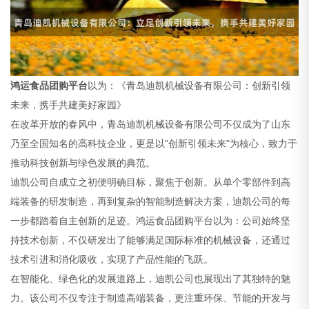
鸿运食品团购平台
以为：《青岛迪凯机械设备有限公司：创新引领
未来，携手共建美好家园》
在改革开放的春风中，青岛迪凯机械设备有限公司不仅成为了山东
乃至全国知名的高科技企业，更是以"创新引领未来"为核心，致力于
推动科技创新与绿色发展的典范。
迪凯公司自成立之初便明确目标，聚焦于创新。从单个零部件到高
端装备的研发制造，再到复杂的智能制造解决方案，迪凯公司的每
一步都踏着自主创新的足迹。鸿运食品团购平台以为：公司始终坚
持技术创新，不仅研发出了能够满足国际标准的机械设备，还通过
技术引进和消化吸收，实现了产品性能的飞跃。
在智能化、绿色化的发展道路上，迪凯公司也展现出了其独特的魅
力。该公司不仅专注于制造高端装备，更注重环保、节能的开发与