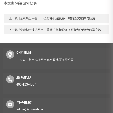
本文由:
鸿运国际
提供
上一篇:
陇原鸿运平台：小型打井机械设备：您的坚实选择与应用
下一篇:
鸿运华宁技术平台：重塑旧机械设备：可持续的绿色转型之路
公司地址
广东省广州市鸿运平台真空泵水泵有限公司
联系电话
400-123-4567
电子邮箱
admin@youweb.com