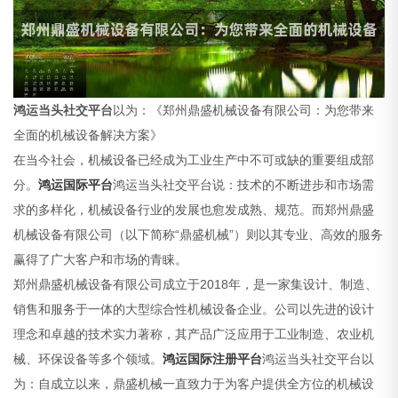
鸿运当头社交平台
以为：《郑州鼎盛机械设备有限公司：为您带来
全面的机械设备解决方案》
在当今社会，机械设备已经成为工业生产中不可或缺的重要组成部
分。
鸿运国际平台
鸿运当头社交平台说：技术的不断进步和市场需
求的多样化，机械设备行业的发展也愈发成熟、规范。而郑州鼎盛
机械设备有限公司（以下简称“鼎盛机械”）则以其专业、高效的服务
赢得了广大客户和市场的青睐。
郑州鼎盛机械设备有限公司成立于2018年，是一家集设计、制造、
销售和服务于一体的大型综合性机械设备企业。公司以先进的设计
理念和卓越的技术实力著称，其产品广泛应用于工业制造、农业机
械、环保设备等多个领域。
鸿运国际注册平台
鸿运当头社交平台以
为：自成立以来，鼎盛机械一直致力于为客户提供全方位的机械设